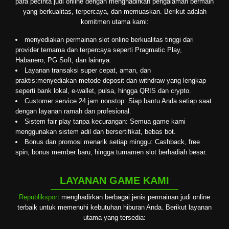
para pecinta judi online dengan menghadirkan pengalaman bermain
yang berkualitas, terpercaya, dan memuaskan. Berikut adalah
komitmen utama kami:
menyediakan permainan slot online berkualitas tinggi dari
provider ternama dan terpercaya seperti Pragmatic Play,
Habanero, PG Soft, dan lainnya.
Layanan transaksi super cepat, aman, dan
praktis:menyediakan metode deposit dan withdraw yang lengkap
seperti bank lokal, e-wallet, pulsa, hingga QRIS dan crypto.
Customer service 24 jam nonstop: Siap bantu Anda setiap saat
dengan layanan ramah dan profesional.
Sistem fair play tanpa kecurangan: Semua game kami
menggunakan sistem adil dan bersertifikat, bebas bot.
Bonus dan promosi menarik setiap minggu: Cashback, free
spin, bonus member baru, hingga turnamen slot berhadiah besar.
LAYANAN GAME KAMI
Republiksport
menghadirkan berbagai jenis permainan judi online
terbaik untuk memenuhi kebutuhan hiburan Anda. Berikut layanan
utama yang tersedia: