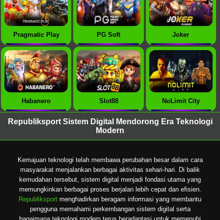
Pragmatic Play
PG Soft
Joker
Habanero
Slot88
NoLimit City
Republiksport Sistem Digital Mendorong Era Teknologi
Modern
Kemajuan teknologi telah membawa perubahan besar dalam cara
masyarakat menjalankan berbagai aktivitas sehari-hari. Di balik
kemudahan tersebut, sistem digital menjadi fondasi utama yang
memungkinkan berbagai proses berjalan lebih cepat dan efisien.
Republiksport
menghadirkan beragam informasi yang membantu
pengguna memahami perkembangan sistem digital serta
bagaimana teknologi modern terus beradaptasi untuk memenuhi