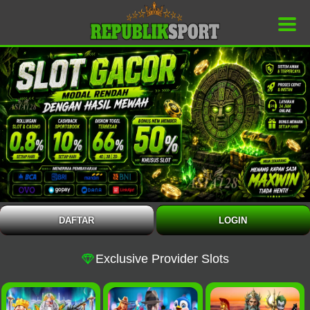
DAFTAR
LOGIN
Exclusive Provider Slots