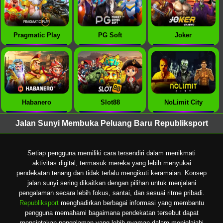
Pragmatic Play
PG Soft
Joker
Habanero
Slot88
NoLimit City
Jalan Sunyi Membuka Peluang Baru Republiksport
Setiap pengguna memiliki cara tersendiri dalam menikmati
aktivitas digital, termasuk mereka yang lebih menyukai
pendekatan tenang dan tidak terlalu mengikuti keramaian. Konsep
jalan sunyi sering dikaitkan dengan pilihan untuk menjalani
pengalaman secara lebih fokus, santai, dan sesuai ritme pribadi.
Republiksport
menghadirkan berbagai informasi yang membantu
pengguna memahami bagaimana pendekatan tersebut dapat
menciptakan pengalaman yang lebih nyaman dalam menjelajahi